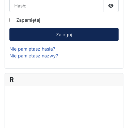
Hasło
Pokaż h
Zapamiętaj
Zaloguj
Nie pamiętasz hasła?
Nie pamiętasz nazwy?
R