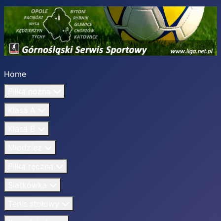
Home
Piłka nożna
Klasa A
Klasa B
Młodzież
Piłka ręczna
Siatkówka
Tenis stołowy