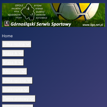
Home
Piłka nożna
Klasa A
Klasa B
Młodzież
Piłka ręczna
Siatkówka
Tenis stołowy