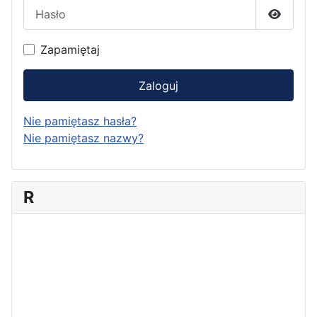
Hasło
Pokaż h
Zapamiętaj
Zaloguj
Nie pamiętasz hasła?
Nie pamiętasz nazwy?
R