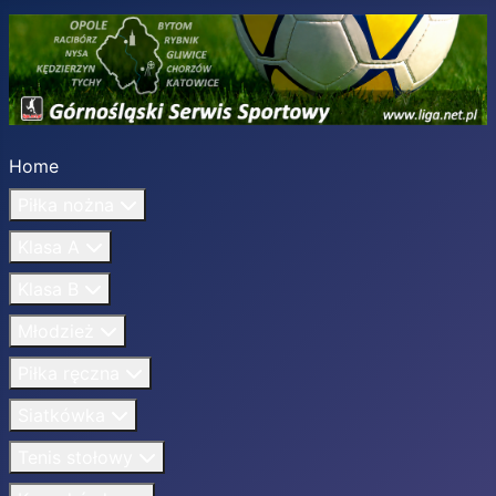
Home
Piłka nożna
Klasa A
Klasa B
Młodzież
Piłka ręczna
Siatkówka
Tenis stołowy