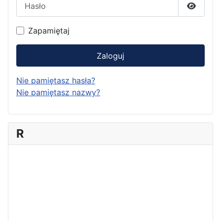
Hasło
Pokaż h
Zapamiętaj
Zaloguj
Nie pamiętasz hasła?
Nie pamiętasz nazwy?
R