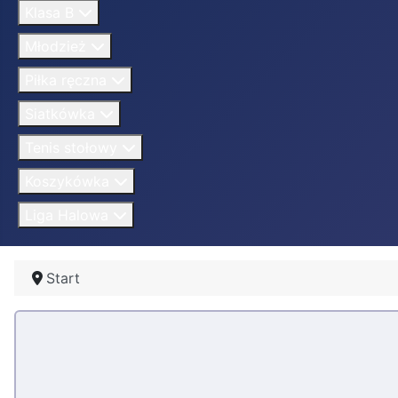
Klasa B
Młodzież
Piłka ręczna
Siatkówka
Tenis stołowy
Koszykówka
Liga Halowa
Start