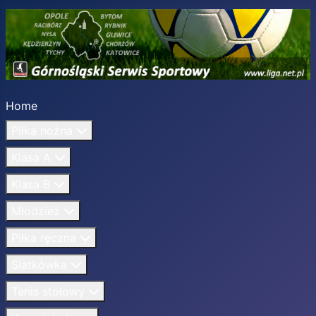
Home
Piłka nożna
Klasa A
Klasa B
Młodzież
Piłka ręczna
Siatkówka
Tenis stołowy