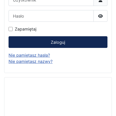
Hasło
Pokaż h
Zapamiętaj
Zaloguj
Nie pamiętasz hasła?
Nie pamiętasz nazwy?