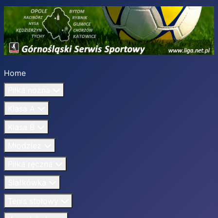
Home
Piłka nożna
Klasa A
Klasa B
Młodzież
Piłka ręczna
Siatkówka
Tenis stołowy