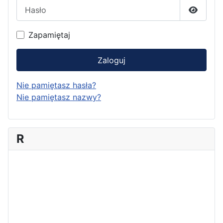
Hasło
Pokaż h
Zapamiętaj
Zaloguj
Nie pamiętasz hasła?
Nie pamiętasz nazwy?
R